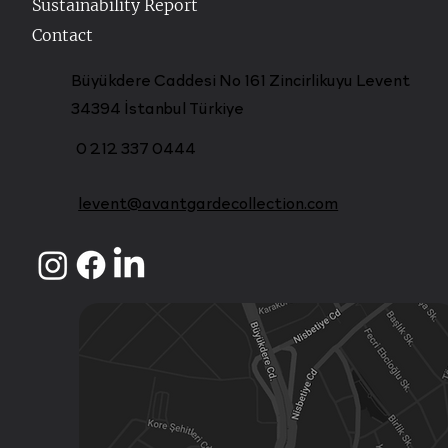
Sustainability Report
Contact
Büyükdere Caddesi No 161 Zincirlikuyu Levent
34394 İstanbul Türkiye
0 212 337 0444
levent@avantgardecollection.com