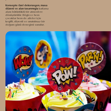
Konsepte özel dekorasyon, masa
düzeni ve alan tasarımıyla
kutlama
alanı bütünlüklü bir atmosfere
dönüştürülür.
Böylece hem
çocuklar hem de aileler için
keyifli, düzenli ve unutulmaz bir
doğum günü deneyimi sunulur.