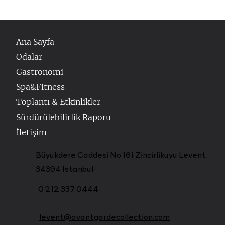
Ana Sayfa
Odalar
Gastronomi
Spa&Fitness
Toplantı & Etkinlikler
Sürdürülebilirlik Raporu
İletişim
Büyükdere Caddesi No 161 Zincirlikuyu Levent
34394 İstanbul
0 212 337 0444
levent@avantgardecollection.com