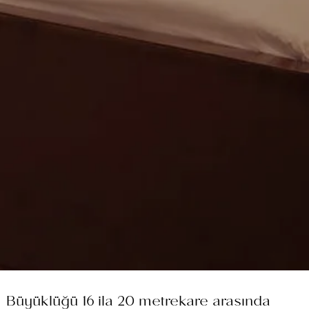
Büyüklüğü 16 ila 20 metrekare arasında