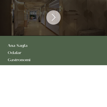
Sonraki / Spa&Sağlık
Ana Sayfa
Odalar
Gastronomi
Rea Well-Being
Kutlamalar & Etkinlikler
Tarihçe
Keşfet
Refined Design & Art Store
Sürdürülebilirlik Raporu