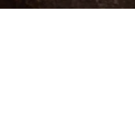
enle ulaşılan görkemli
rif tasarımı ve çevreye
isafirlere hem ferahlık hem
i yaratır.