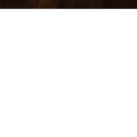
Otelin en geniş süiti olan T
yapısıyla öne çıkar. Ayrı ya
hâkim manzarasıyla sakin am
de mahremiyet sağlayarak 
Oda özellikleri