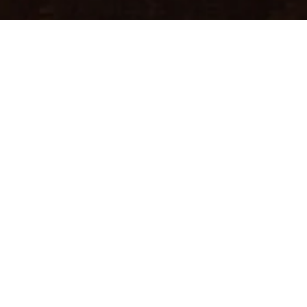
he Heritage Retreat, birinci kattan özel merdiv
tak odası ve oturma alanına sahip olan süit, za
a güçlü bir atmosfer sunar. Mekânın akışı, m
Kapadokya’da zamansız bir konaklama deneyim